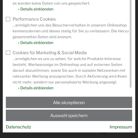
es werden keine Daten von uns gespeichert.
Details einblenden
Performance Cookies
...ermöglichen uns das Besucherverhalten in unserem Onlineshop
Produktdatenblatt
Produktdatenblatt
399,-
€
kennenzulernen und dieses stetig für Sie zu verbessern. Die hierzu
(PDF)
(PDF)
849,-
€
*
1.299,-
€
*
Dyson
gesammelten Daten sind anonym.
Dyson
Details einblenden
Apple
Apple
Bodenstaubsa
Apple iPhone
iPhone 17 Pro
uger Big Ball
Cookies für Marketing & Social Media
16 128GB -
256GB -
Parquet 2 -
...ermöglichen es uns zu sehen, für welche Produkte Interesse
Weiss
Tiefblau
Violett
besteht, Werbeanzeige im Onlineshop und auf externen Seiten
Smartphone, 5G,
Smartphone, 5G,
...
Quadband, LTE...
Quadband, LTE...
darauf abzustimmen, sowie Sie auch in sozialen Netzwerken mit
relevanter Werbung anzusprechen. Durch Aktivierung wird Ihnen
nicht mehr, sondern nur personalisierte Werbung angezeigt.
Details einblenden
UNSERE MARKEN
Alle akzeptieren
Auswahl speichern
Datenschutz
Impressum