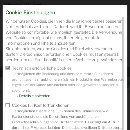
EP:Farcher, 3170 Hainfeld
Anmelden/Registrieren
Cookie-Einstellungen
Wir benutzen Cookies, die Ihnen die Möglichkeit eines besseren
Nutzererlebnisses bieten. Dadurch wird Ihr Besuch auf unserer
Website so komfortabel wie möglich gestaltet. Die Verwendung
von Cookies ermöglicht es uns, Ihnen zielgerichtete
Kontakt
Händlers
Wa
Informationen und Inhalte anzuzeigen.
0
Sie entscheiden, welche Cookies und Pixel wir verwenden
dürfen. Die technisch erforderlichen Cookies müssen gesetzt
werden, um die Funktionalität unserer Website zu gewährleisten.
Technisch erforderliche Cookies
...ermöglichen die Bedienung und dass bestimmte Funktionen
ordnungsgemäß funktionieren (z.B. ein Produkt in den Warenkorb zu
legen, sich als Kunde anzumelden oder den gewählten Händler zu
speichern).
Details einblenden
ANGEBOTSPRODUKTE
Cookies für Komfortfunktionen
...ermöglichen zusätzliche Funktionen des Onlineshops wie
Kartendienste und die Darstellung von ausführlichen
Produktbeschreibungen von Drittanbietern. Es erfolgt ein Aufruf
durch Ihre IP Adresse bei dem Dienst des jeweiligen Drittanbieters,